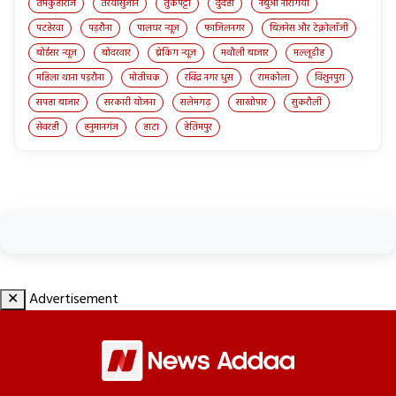
तमकुहीराज
तरयासुजान
तुर्कपट्टी
दुदही
नेबुआ नोरंगिया
पटहेरवा
पड़रौना
पालघर न्यूज़
फाजिलनगर
बिज़नेस और टेक्नोलॉजी
बोईसर न्यूज़
बोदरवार
ब्रेकिंग न्यूज़
मथौली बाजार
मल्लूडीह
महिला थाना पड़रौना
मोतीचक
रविंद्र नगर धुस
रामकोला
विशुनपुरा
सपहा बाजार
सरकारी योजना
सलेमगढ़
साखोपार
सुकरौली
सेवरही
हनुमानगंज
हाटा
हेतिमपुर
✕
Advertisement