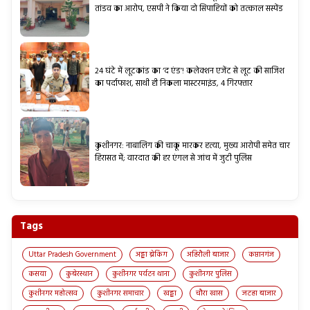
तांडव का आरोप, एसपी ने किया दो सिपाहियों को तत्काल सस्पेंड
24 घंटे में लूटकांड का ‘द एंड’! कलेक्शन एजेंट से लूट की साजिश
का पर्दाफाश, साथी ही निकला मास्टरमाइंड, 4 गिरफ्तार
कुशीनगर: नाबालिग की चाकू मारकर हत्या, मुख्य आरोपी समेत चार
हिरासत में; वारदात की हर एंगल से जांच में जुटी पुलिस
Tags
Uttar Pradesh Government
अड्डा ब्रेकिंग
अहिरौली बाजार
कप्तानगंज
कसया
कुबेरस्थान
कुशीनगर पर्यटन थाना
कुशीनगर पुलिस
कुशीनगर महोत्सव
कुशीनगर समाचार
खड्डा
चौरा खास
जटहा बाजार