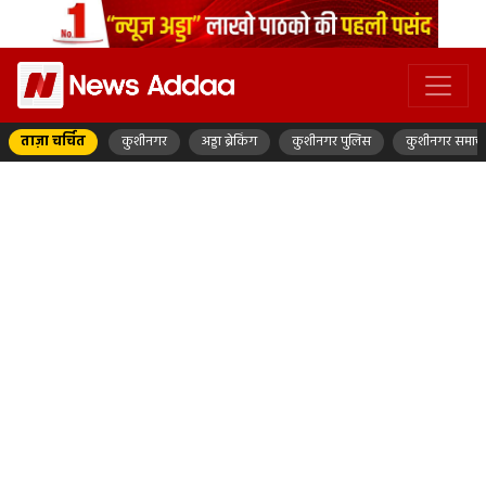
ताज़ा चर्चित
कुशीनगर
अड्डा ब्रेकिंग
कुशीनगर पुलिस
कुशीनगर समाच