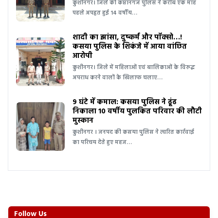
कुशीनगर। जिले की कप्तानगंज पुलिस ने करीब एक माह
पहले अपहृत हुई 14 वर्षीय…
शादी का झांसा, दुष्कर्म और पॉक्सो…!
कसया पुलिस के शिकंजे में आया वांछित
आरोपी
कुशीनगर। जिले में महिलाओं एवं बालिकाओं के विरुद्ध
अपराध करने वालों के खिलाफ चलाए…
9 घंटे में कमाल: कसया पुलिस ने ढूंढ
निकाला 10 वर्षीय पुलकित परिवार की लौटी
मुस्कान
कुशीनगर । जनपद की कसया पुलिस ने त्वरित कार्रवाई
का परिचय देते हुए महज…
Follow Us