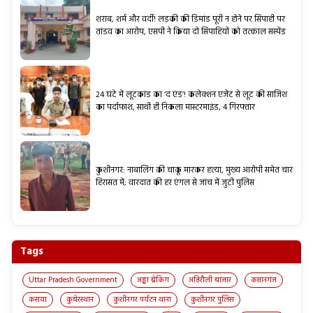
शराब, शर्म और वर्दी! लड़की की डिमांड पूरी न होने पर सिपाही पर
तांडव का आरोप, एसपी ने किया दो सिपाहियों को तत्काल सस्पेंड
24 घंटे में लूटकांड का ‘द एंड’! कलेक्शन एजेंट से लूट की साजिश
का पर्दाफाश, साथी ही निकला मास्टरमाइंड, 4 गिरफ्तार
कुशीनगर: नाबालिग की चाकू मारकर हत्या, मुख्य आरोपी समेत चार
हिरासत में; वारदात की हर एंगल से जांच में जुटी पुलिस
Tags
Uttar Pradesh Government
अड्डा ब्रेकिंग
अहिरौली बाजार
कप्तानगंज
कसया
कुबेरस्थान
कुशीनगर पर्यटन थाना
कुशीनगर पुलिस