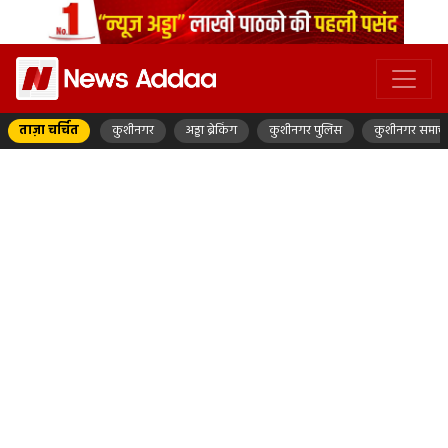
ताज़ा चर्चित
कुशीनगर
अड्डा ब्रेकिंग
कुशीनगर पुलिस
कुशीनगर समाच