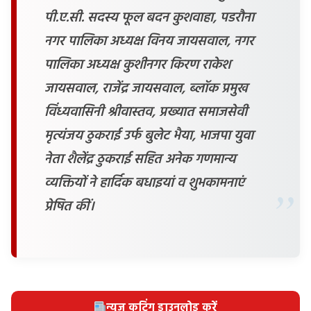
पी.ए.सी. सदस्य फूल बदन कुशवाहा, पडरौना
नगर पालिका अध्यक्ष विनय जायसवाल, नगर
पालिका अध्यक्ष कुशीनगर किरण राकेश
जायसवाल, राजेंद्र जायसवाल, ब्लॉक प्रमुख
विंध्यवासिनी श्रीवास्तव, प्रख्यात समाजसेवी
मृत्यंजय ठुकराई उर्फ बुलेट भैया, भाजपा युवा
नेता शैलेंद्र ठुकराई सहित अनेक गणमान्य
व्यक्तियों ने हार्दिक बधाइयां व शुभकामनाएं
प्रेषित कीं।
न्यूज़ कटिंग डाउनलोड करें