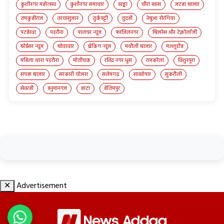
कुशीनगर महोत्सव
कुशीनगर समाचार
खड्डा
चौरा खास
जटहा बाजार
तमकुहीराज
तरयासुजान
तुर्कपट्टी
दुदही
नेबुआ नोरंगिया
पटहेरवा
पड़रौना
पालघर न्यूज़
फाजिलनगर
बिज़नेस और टेक्नोलॉजी
बोईसर न्यूज़
बोदरवार
ब्रेकिंग न्यूज़
मथौली बाजार
मल्लूडीह
महिला थाना पड़रौना
मोतीचक
रविंद्र नगर धुस
रामकोला
विशुनपुरा
सपहा बाजार
सरकारी योजना
सलेमगढ़
साखोपार
सुकरौली
सेवरही
हनुमानगंज
हाटा
हेतिमपुर
✕
Advertisement