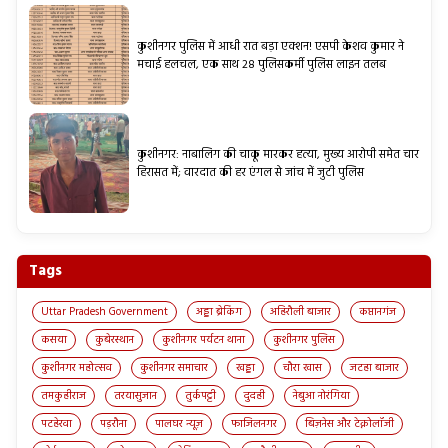
कुशीनगर पुलिस में आधी रात बड़ा एक्शन! एसपी केशव कुमार ने
मचाई हलचल, एक साथ 28 पुलिसकर्मी पुलिस लाइन तलब
कुशीनगर: नाबालिग की चाकू मारकर हत्या, मुख्य आरोपी समेत चार
हिरासत में; वारदात की हर एंगल से जांच में जुटी पुलिस
Tags
Uttar Pradesh Government
अड्डा ब्रेकिंग
अहिरौली बाजार
कप्तानगंज
कसया
कुबेरस्थान
कुशीनगर पर्यटन थाना
कुशीनगर पुलिस
कुशीनगर महोत्सव
कुशीनगर समाचार
खड्डा
चौरा खास
जटहा बाजार
तमकुहीराज
तरयासुजान
तुर्कपट्टी
दुदही
नेबुआ नोरंगिया
पटहेरवा
पड़रौना
पालघर न्यूज़
फाजिलनगर
बिज़नेस और टेक्नोलॉजी