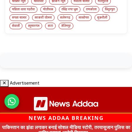
बोईसर न्यूज़
बोदरवार
ब्रेकिंग न्यूज़
मथौली बाजार
मल्लूडीह
महिला थाना पड़रौना
मोतीचक
रविंद्र नगर धुस
रामकोला
विशुनपुरा
सपहा बाजार
सरकारी योजना
सलेमगढ़
साखोपार
सुकरौली
सेवरही
हनुमानगंज
हाटा
हेतिमपुर
✕
Advertisement
NEWS ADDAA BREAKING
© All Rights Reserved by News Addaa 2020
पाकिस्तान का झंडा लगाकर बनाई सोशल मीडिया स्टोरी, तरयासुजान पुलिस का