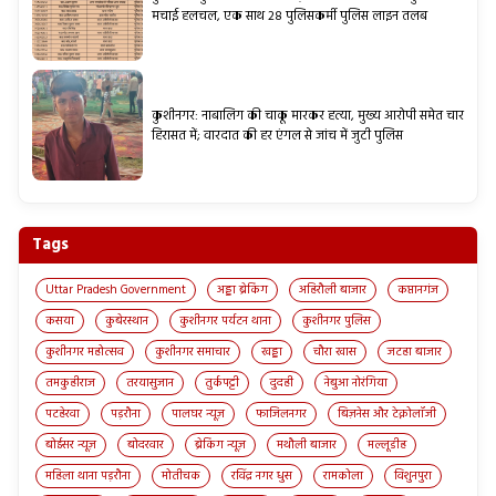
मचाई हलचल, एक साथ 28 पुलिसकर्मी पुलिस लाइन तलब
कुशीनगर: नाबालिग की चाकू मारकर हत्या, मुख्य आरोपी समेत चार
हिरासत में; वारदात की हर एंगल से जांच में जुटी पुलिस
Tags
Uttar Pradesh Government
अड्डा ब्रेकिंग
अहिरौली बाजार
कप्तानगंज
कसया
कुबेरस्थान
कुशीनगर पर्यटन थाना
कुशीनगर पुलिस
कुशीनगर महोत्सव
कुशीनगर समाचार
खड्डा
चौरा खास
जटहा बाजार
तमकुहीराज
तरयासुजान
तुर्कपट्टी
दुदही
नेबुआ नोरंगिया
पटहेरवा
पड़रौना
पालघर न्यूज़
फाजिलनगर
बिज़नेस और टेक्नोलॉजी
बोईसर न्यूज़
बोदरवार
ब्रेकिंग न्यूज़
मथौली बाजार
मल्लूडीह
महिला थाना पड़रौना
मोतीचक
रविंद्र नगर धुस
रामकोला
विशुनपुरा