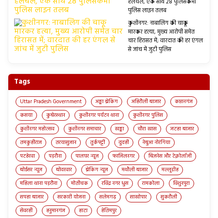
हलचल, एक साथ 28 पुलिसकर्मी
पुलिस लाइन तलब
कुशीनगर: नाबालिग की चाकू
मारकर हत्या, मुख्य आरोपी समेत
चार हिरासत में; वारदात की हर एंगल
से जांच में जुटी पुलिस
Tags
Uttar Pradesh Government
अड्डा ब्रेकिंग
अहिरौली बाजार
कप्तानगंज
कसया
कुबेरस्थान
कुशीनगर पर्यटन थाना
कुशीनगर पुलिस
कुशीनगर महोत्सव
कुशीनगर समाचार
खड्डा
चौरा खास
जटहा बाजार
तमकुहीराज
तरयासुजान
तुर्कपट्टी
दुदही
नेबुआ नोरंगिया
पटहेरवा
पड़रौना
पालघर न्यूज़
फाजिलनगर
बिज़नेस और टेक्नोलॉजी
बोईसर न्यूज़
बोदरवार
ब्रेकिंग न्यूज़
मथौली बाजार
मल्लूडीह
महिला थाना पड़रौना
मोतीचक
रविंद्र नगर धुस
रामकोला
विशुनपुरा
सपहा बाजार
सरकारी योजना
सलेमगढ़
साखोपार
सुकरौली
सेवरही
हनुमानगंज
हाटा
हेतिमपुर