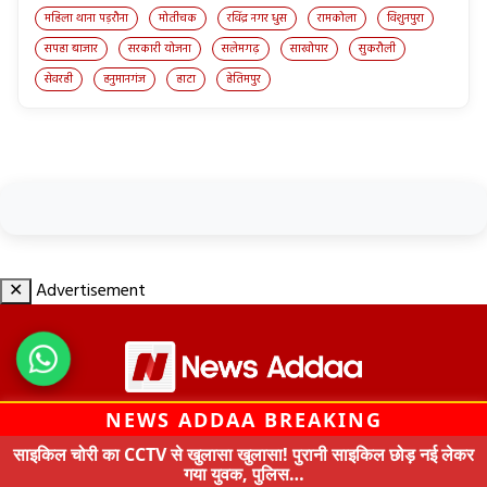
महिला थाना पड़रौना
मोतीचक
रविंद्र नगर धुस
रामकोला
विशुनपुरा
सपहा बाजार
सरकारी योजना
सलेमगढ़
साखोपार
सुकरौली
सेवरही
हनुमानगंज
हाटा
हेतिमपुर
✕
Advertisement
NEWS ADDAA BREAKING
© All Rights Reserved by News Addaa 2020
साइकिल चोरी का CCTV से खुलासा खुलासा! पुरानी साइकिल छोड़ नई लेकर
गया युवक, पुलिस…