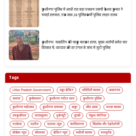
कुशीनगर पुलिस में आधी रात बड़ा एक्शन! एसपी केशव कुमार ने
मचाई हलचल, एक साथ 28 पुलिसकर्मी पुलिस लाइन तलब
कुशीनगर: नाबालिग की चाकू मारकर हत्या, मुख्य आरोपी समेत चार
हिरासत में; वारदात की हर एंगल से जांच में जुटी पुलिस
Tags
Uttar Pradesh Government
अड्डा ब्रेकिंग
अहिरौली बाजार
कप्तानगंज
कसया
कुबेरस्थान
कुशीनगर पर्यटन थाना
कुशीनगर पुलिस
कुशीनगर महोत्सव
कुशीनगर समाचार
खड्डा
चौरा खास
जटहा बाजार
तमकुहीराज
तरयासुजान
तुर्कपट्टी
दुदही
नेबुआ नोरंगिया
पटहेरवा
पड़रौना
पालघर न्यूज़
फाजिलनगर
बिज़नेस और टेक्नोलॉजी
बोईसर न्यूज़
बोदरवार
ब्रेकिंग न्यूज़
मथौली बाजार
मल्लूडीह