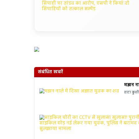
संबंधित खबरें
मझन नाल
हाटा कुशी