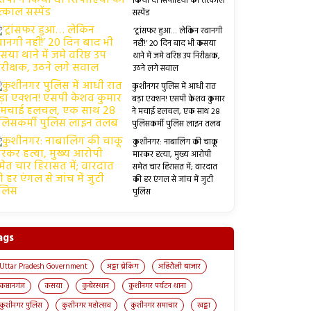
किया दो सिपाहियों को तत्काल
सस्पेंड
‘ट्रांसफर हुआ… लेकिन रवानगी
नहीं!’ 20 दिन बाद भी कसया
थाने में जमे वरिष्ठ उप निरीक्षक,
उठने लगे सवाल
कुशीनगर पुलिस में आधी रात
बड़ा एक्शन! एसपी केशव कुमार
ने मचाई हलचल, एक साथ 28
पुलिसकर्मी पुलिस लाइन तलब
कुशीनगर: नाबालिग की चाकू
मारकर हत्या, मुख्य आरोपी
समेत चार हिरासत में; वारदात
की हर एंगल से जांच में जुटी
पुलिस
ags
Uttar Pradesh Government
अड्डा ब्रेकिंग
अहिरौली बाजार
कप्तानगंज
कसया
कुबेरस्थान
कुशीनगर पर्यटन थाना
कुशीनगर पुलिस
कुशीनगर महोत्सव
कुशीनगर समाचार
खड्डा