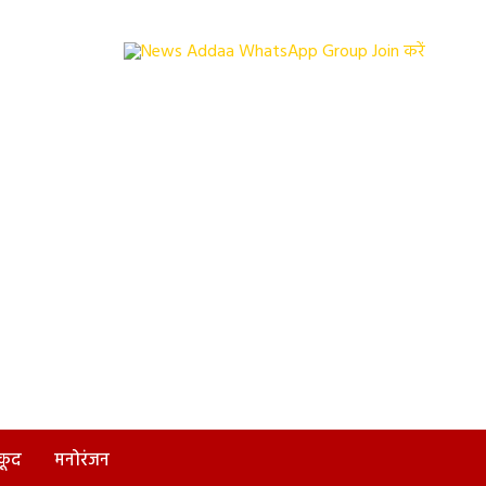
कूद
मनोरंजन