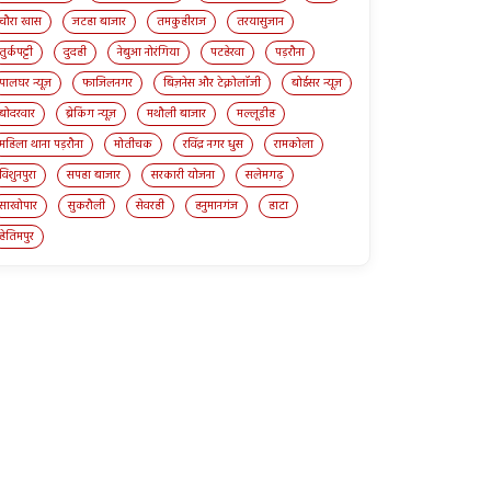
चौरा खास
जटहा बाजार
तमकुहीराज
तरयासुजान
तुर्कपट्टी
दुदही
नेबुआ नोरंगिया
पटहेरवा
पड़रौना
पालघर न्यूज़
फाजिलनगर
बिज़नेस और टेक्नोलॉजी
बोईसर न्यूज़
बोदरवार
ब्रेकिंग न्यूज़
मथौली बाजार
मल्लूडीह
महिला थाना पड़रौना
मोतीचक
रविंद्र नगर धुस
रामकोला
विशुनपुरा
सपहा बाजार
सरकारी योजना
सलेमगढ़
साखोपार
सुकरौली
सेवरही
हनुमानगंज
हाटा
हेतिमपुर