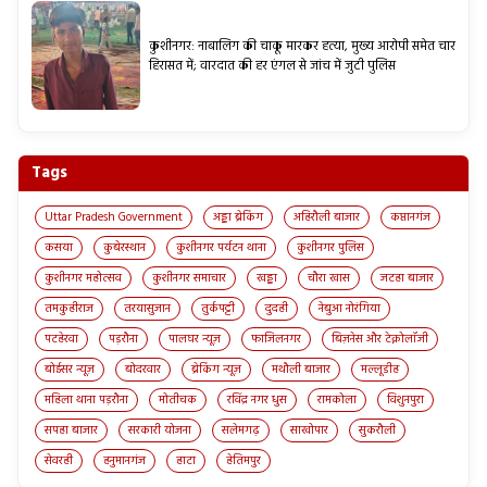
कुशीनगर: नाबालिग की चाकू मारकर हत्या, मुख्य आरोपी समेत चार
हिरासत में; वारदात की हर एंगल से जांच में जुटी पुलिस
Tags
Uttar Pradesh Government
अड्डा ब्रेकिंग
अहिरौली बाजार
कप्तानगंज
कसया
कुबेरस्थान
कुशीनगर पर्यटन थाना
कुशीनगर पुलिस
कुशीनगर महोत्सव
कुशीनगर समाचार
खड्डा
चौरा खास
जटहा बाजार
तमकुहीराज
तरयासुजान
तुर्कपट्टी
दुदही
नेबुआ नोरंगिया
पटहेरवा
पड़रौना
पालघर न्यूज़
फाजिलनगर
बिज़नेस और टेक्नोलॉजी
बोईसर न्यूज़
बोदरवार
ब्रेकिंग न्यूज़
मथौली बाजार
मल्लूडीह
महिला थाना पड़रौना
मोतीचक
रविंद्र नगर धुस
रामकोला
विशुनपुरा
सपहा बाजार
सरकारी योजना
सलेमगढ़
साखोपार
सुकरौली
सेवरही
हनुमानगंज
हाटा
हेतिमपुर