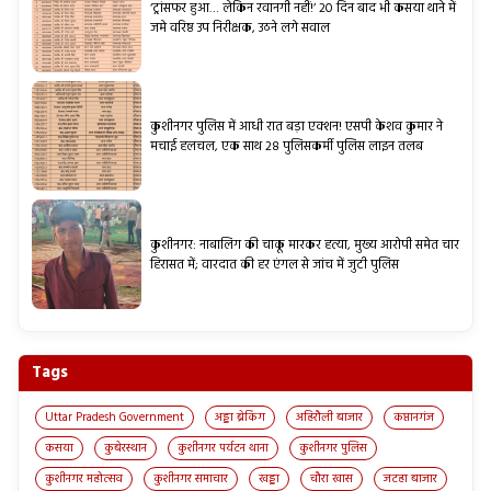
‘ट्रांसफर हुआ… लेकिन रवानगी नहीं!’ 20 दिन बाद भी कसया थाने में
जमे वरिष्ठ उप निरीक्षक, उठने लगे सवाल
कुशीनगर पुलिस में आधी रात बड़ा एक्शन! एसपी केशव कुमार ने
मचाई हलचल, एक साथ 28 पुलिसकर्मी पुलिस लाइन तलब
कुशीनगर: नाबालिग की चाकू मारकर हत्या, मुख्य आरोपी समेत चार
हिरासत में; वारदात की हर एंगल से जांच में जुटी पुलिस
Tags
Uttar Pradesh Government
अड्डा ब्रेकिंग
अहिरौली बाजार
कप्तानगंज
कसया
कुबेरस्थान
कुशीनगर पर्यटन थाना
कुशीनगर पुलिस
कुशीनगर महोत्सव
कुशीनगर समाचार
खड्डा
चौरा खास
जटहा बाजार