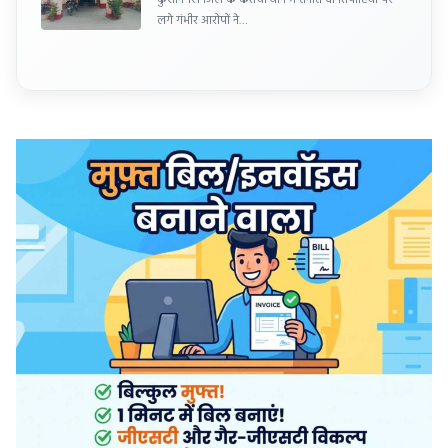
लगे गंभीर आरोपों ने…