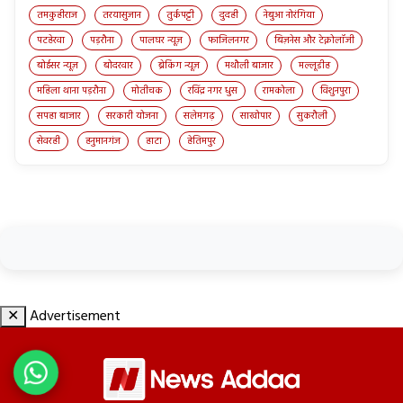
तमकुहीराज
तरयासुजान
तुर्कपट्टी
दुदही
नेबुआ नोरंगिया
पटहेरवा
पड़रौना
पालघर न्यूज़
फाजिलनगर
बिज़नेस और टेक्नोलॉजी
बोईसर न्यूज़
बोदरवार
ब्रेकिंग न्यूज़
मथौली बाजार
मल्लूडीह
महिला थाना पड़रौना
मोतीचक
रविंद्र नगर धुस
रामकोला
विशुनपुरा
सपहा बाजार
सरकारी योजना
सलेमगढ़
साखोपार
सुकरौली
सेवरही
हनुमानगंज
हाटा
हेतिमपुर
✕
Advertisement