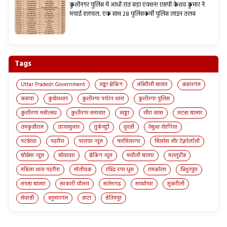
कुशीनगर पुलिस में आधी रात बड़ा एक्शन! एसपी केशव कुमार ने
मचाई हलचल, एक साथ 28 पुलिसकर्मी पुलिस लाइन तलब
Tags
Uttar Pradesh Government
अड्डा ब्रेकिंग
अहिरौली बाजार
कप्तानगंज
कसया
कुबेरस्थान
कुशीनगर पर्यटन थाना
कुशीनगर पुलिस
कुशीनगर महोत्सव
कुशीनगर समाचार
खड्डा
चौरा खास
जटहा बाजार
तमकुहीराज
तरयासुजान
तुर्कपट्टी
दुदही
नेबुआ नोरंगिया
पटहेरवा
पड़रौना
पालघर न्यूज़
फाजिलनगर
बिज़नेस और टेक्नोलॉजी
बोईसर न्यूज़
बोदरवार
ब्रेकिंग न्यूज़
मथौली बाजार
मल्लूडीह
महिला थाना पड़रौना
मोतीचक
रविंद्र नगर धुस
रामकोला
विशुनपुरा
सपहा बाजार
सरकारी योजना
सलेमगढ़
साखोपार
सुकरौली
सेवरही
हनुमानगंज
हाटा
हेतिमपुर