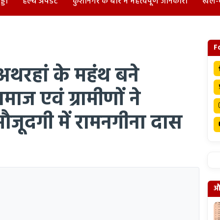
्डा
हेल्थ अपडेट
कुशीनगर के बारे में महत्वपूर्ण जानकारी
खेल-
F
 अथरहां के महंथ बने
ज एवं ग्रामीणों ने
ौजूदगी में रामनगीना दास
और