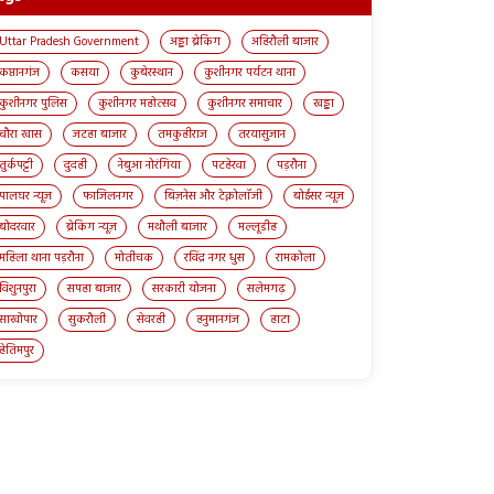
Uttar Pradesh Government
अड्डा ब्रेकिंग
अहिरौली बाजार
कप्तानगंज
कसया
कुबेरस्थान
कुशीनगर पर्यटन थाना
कुशीनगर पुलिस
कुशीनगर महोत्सव
कुशीनगर समाचार
खड्डा
चौरा खास
जटहा बाजार
तमकुहीराज
तरयासुजान
तुर्कपट्टी
दुदही
नेबुआ नोरंगिया
पटहेरवा
पड़रौना
पालघर न्यूज़
फाजिलनगर
बिज़नेस और टेक्नोलॉजी
बोईसर न्यूज़
बोदरवार
ब्रेकिंग न्यूज़
मथौली बाजार
मल्लूडीह
महिला थाना पड़रौना
मोतीचक
रविंद्र नगर धुस
रामकोला
विशुनपुरा
सपहा बाजार
सरकारी योजना
सलेमगढ़
साखोपार
सुकरौली
सेवरही
हनुमानगंज
हाटा
हेतिमपुर