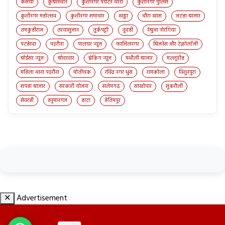
कसया
कुबेरस्थान
कुशीनगर पर्यटन थाना
कुशीनगर पुलिस
कुशीनगर महोत्सव
कुशीनगर समाचार
खड्डा
चौरा खास
जटहा बाजार
तमकुहीराज
तरयासुजान
तुर्कपट्टी
दुदही
नेबुआ नोरंगिया
पटहेरवा
पड़रौना
पालघर न्यूज़
फाजिलनगर
बिज़नेस और टेक्नोलॉजी
बोईसर न्यूज़
बोदरवार
ब्रेकिंग न्यूज़
मथौली बाजार
मल्लूडीह
महिला थाना पड़रौना
मोतीचक
रविंद्र नगर धुस
रामकोला
विशुनपुरा
सपहा बाजार
सरकारी योजना
सलेमगढ़
साखोपार
सुकरौली
सेवरही
हनुमानगंज
हाटा
हेतिमपुर
✕
Advertisement