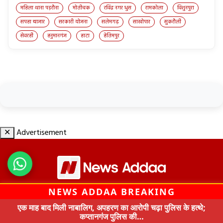
महिला थाना पड़रौना
मोतीचक
रविंद्र नगर धुस
रामकोला
विशुनपुरा
सपहा बाजार
सरकारी योजना
सलेमगढ़
साखोपार
सुकरौली
सेवरही
हनुमानगंज
हाटा
हेतिमपुर
✕
Advertisement
NEWS ADDAA BREAKING
© All Rights Reserved by News Addaa 2020
एक माह बाद मिली नाबालिग, अपहरण का आरोपी चढ़ा पुलिस के हत्थे;
कप्तानगंज पुलिस की…