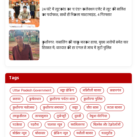
24 घंटे में लूटकांड का ‘द एंड’! कलेक्शन एजेंट से लूट की साजिश
का पर्दाफाश, साथी ही निकला मास्टरमाइंड, 4 गिरफ्तार
कुशीनगर: नाबालिग की चाकू मारकर हत्या, मुख्य आरोपी समेत चार
हिरासत में; वारदात की हर एंगल से जांच में जुटी पुलिस
Tags
Uttar Pradesh Government
अड्डा ब्रेकिंग
अहिरौली बाजार
कप्तानगंज
कसया
कुबेरस्थान
कुशीनगर पर्यटन थाना
कुशीनगर पुलिस
कुशीनगर महोत्सव
कुशीनगर समाचार
खड्डा
चौरा खास
जटहा बाजार
तमकुहीराज
तरयासुजान
तुर्कपट्टी
दुदही
नेबुआ नोरंगिया
पटहेरवा
पड़रौना
पालघर न्यूज़
फाजिलनगर
बिज़नेस और टेक्नोलॉजी
बोईसर न्यूज़
बोदरवार
ब्रेकिंग न्यूज़
मथौली बाजार
मल्लूडीह