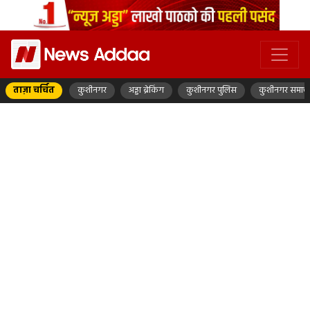
ताज़ा चर्चित
कुशीनगर
अड्डा ब्रेकिंग
कुशीनगर पुलिस
कुशीनगर समाच