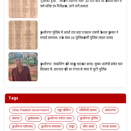
‘ट्रांसफर हुआ… लेकिन रवानगी नहीं!’ 20 दिन बाद भी कसया थाने में
जमे वरिष्ठ उप निरीक्षक, उठने लगे सवाल
कुशीनगर पुलिस में आधी रात बड़ा एक्शन! एसपी केशव कुमार ने
मचाई हलचल, एक साथ 28 पुलिसकर्मी पुलिस लाइन तलब
कुशीनगर: नाबालिग की चाकू मारकर हत्या, मुख्य आरोपी समेत चार
हिरासत में; वारदात की हर एंगल से जांच में जुटी पुलिस
Tags
Uttar Pradesh Government
अड्डा ब्रेकिंग
अहिरौली बाजार
कप्तानगंज
कसया
कुबेरस्थान
कुशीनगर पर्यटन थाना
कुशीनगर पुलिस
कुशीनगर महोत्सव
कुशीनगर समाचार
खड्डा
चौरा खास
जटहा बाजार