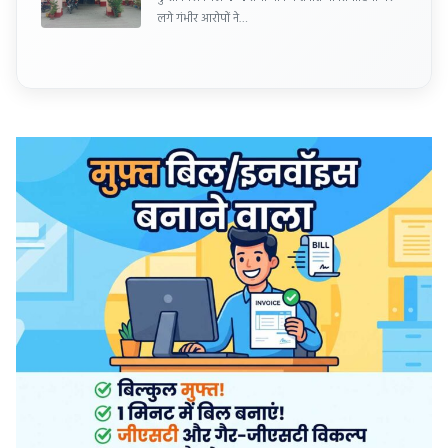
लगे गंभीर आरोपों ने…