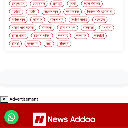
तमकुहीराज
तरयासुजान
तुर्कपट्टी
दुदही
नेबुआ नोरंगिया
पटहेरवा
पड़रौना
पालघर न्यूज़
फाजिलनगर
बिज़नेस और टेक्नोलॉजी
बोईसर न्यूज़
बोदरवार
ब्रेकिंग न्यूज़
मथौली बाजार
मल्लूडीह
महिला थाना पड़रौना
मोतीचक
रविंद्र नगर धुस
रामकोला
विशुनपुरा
सपहा बाजार
सरकारी योजना
सलेमगढ़
साखोपार
सुकरौली
सेवरही
हनुमानगंज
हाटा
हेतिमपुर
✕
Advertisement