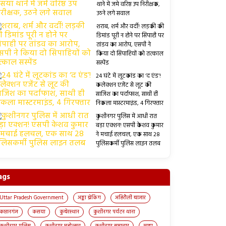
थाने में जमे वरिष्ठ उप निरीक्षक,
उठने लगे सवाल
शराब, शर्म और वर्दी! लड़की की
डिमांड पूरी न होने पर सिपाही पर
तांडव का आरोप, एसपी ने
किया दो सिपाहियों को तत्काल
सस्पेंड
24 घंटे में लूटकांड का ‘द एंड’!
कलेक्शन एजेंट से लूट की
साजिश का पर्दाफाश, साथी ही
निकला मास्टरमाइंड, 4 गिरफ्तार
कुशीनगर पुलिस में आधी रात
बड़ा एक्शन! एसपी केशव कुमार
ने मचाई हलचल, एक साथ 28
पुलिसकर्मी पुलिस लाइन तलब
ags
Uttar Pradesh Government
अड्डा ब्रेकिंग
अहिरौली बाजार
कप्तानगंज
कसया
कुबेरस्थान
कुशीनगर पर्यटन थाना
कुशीनगर पुलिस
कुशीनगर महोत्सव
कुशीनगर समाचार
खड्डा