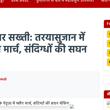
्डा
हेल्थ अपडेट
कुशीनगर के बारे में महत्वपूर्ण जानकारी
खेल-
F
पर सख्ती: तरयासुजान में
ग मार्च, संदिग्धों की सघन
vedi
और