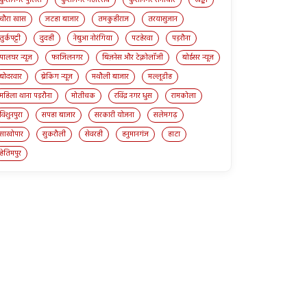
चौरा खास
जटहा बाजार
तमकुहीराज
तरयासुजान
तुर्कपट्टी
दुदही
नेबुआ नोरंगिया
पटहेरवा
पड़रौना
पालघर न्यूज़
फाजिलनगर
बिज़नेस और टेक्नोलॉजी
बोईसर न्यूज़
बोदरवार
ब्रेकिंग न्यूज़
मथौली बाजार
मल्लूडीह
महिला थाना पड़रौना
मोतीचक
रविंद्र नगर धुस
रामकोला
विशुनपुरा
सपहा बाजार
सरकारी योजना
सलेमगढ़
साखोपार
सुकरौली
सेवरही
हनुमानगंज
हाटा
हेतिमपुर