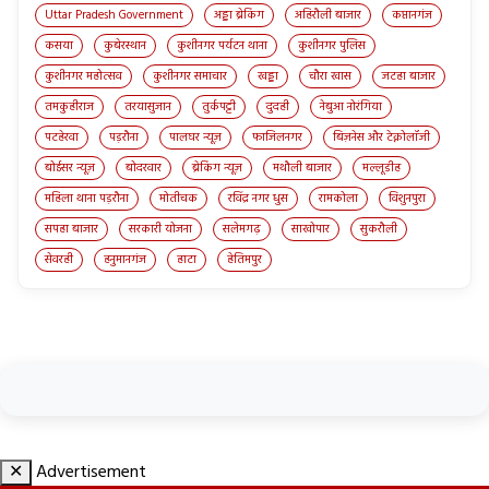
Uttar Pradesh Government
अड्डा ब्रेकिंग
अहिरौली बाजार
कप्तानगंज
कसया
कुबेरस्थान
कुशीनगर पर्यटन थाना
कुशीनगर पुलिस
कुशीनगर महोत्सव
कुशीनगर समाचार
खड्डा
चौरा खास
जटहा बाजार
तमकुहीराज
तरयासुजान
तुर्कपट्टी
दुदही
नेबुआ नोरंगिया
पटहेरवा
पड़रौना
पालघर न्यूज़
फाजिलनगर
बिज़नेस और टेक्नोलॉजी
बोईसर न्यूज़
बोदरवार
ब्रेकिंग न्यूज़
मथौली बाजार
मल्लूडीह
महिला थाना पड़रौना
मोतीचक
रविंद्र नगर धुस
रामकोला
विशुनपुरा
सपहा बाजार
सरकारी योजना
सलेमगढ़
साखोपार
सुकरौली
सेवरही
हनुमानगंज
हाटा
हेतिमपुर
✕
Advertisement