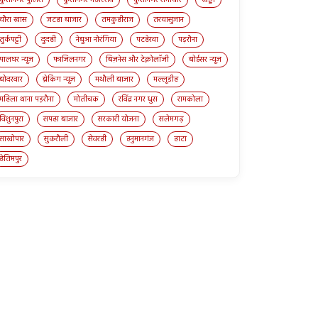
चौरा खास
जटहा बाजार
तमकुहीराज
तरयासुजान
तुर्कपट्टी
दुदही
नेबुआ नोरंगिया
पटहेरवा
पड़रौना
पालघर न्यूज़
फाजिलनगर
बिज़नेस और टेक्नोलॉजी
बोईसर न्यूज़
बोदरवार
ब्रेकिंग न्यूज़
मथौली बाजार
मल्लूडीह
महिला थाना पड़रौना
मोतीचक
रविंद्र नगर धुस
रामकोला
विशुनपुरा
सपहा बाजार
सरकारी योजना
सलेमगढ़
साखोपार
सुकरौली
सेवरही
हनुमानगंज
हाटा
हेतिमपुर