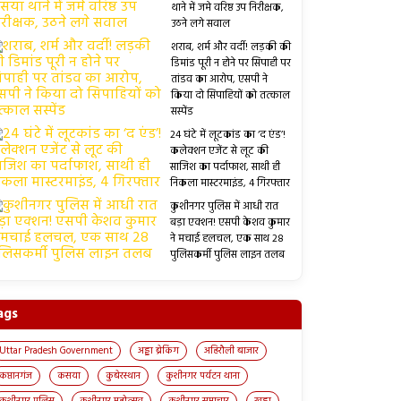
थाने में जमे वरिष्ठ उप निरीक्षक,
उठने लगे सवाल
शराब, शर्म और वर्दी! लड़की की
डिमांड पूरी न होने पर सिपाही पर
तांडव का आरोप, एसपी ने
किया दो सिपाहियों को तत्काल
सस्पेंड
24 घंटे में लूटकांड का ‘द एंड’!
कलेक्शन एजेंट से लूट की
साजिश का पर्दाफाश, साथी ही
निकला मास्टरमाइंड, 4 गिरफ्तार
कुशीनगर पुलिस में आधी रात
बड़ा एक्शन! एसपी केशव कुमार
ने मचाई हलचल, एक साथ 28
पुलिसकर्मी पुलिस लाइन तलब
ags
Uttar Pradesh Government
अड्डा ब्रेकिंग
अहिरौली बाजार
कप्तानगंज
कसया
कुबेरस्थान
कुशीनगर पर्यटन थाना
कुशीनगर पुलिस
कुशीनगर महोत्सव
कुशीनगर समाचार
खड्डा