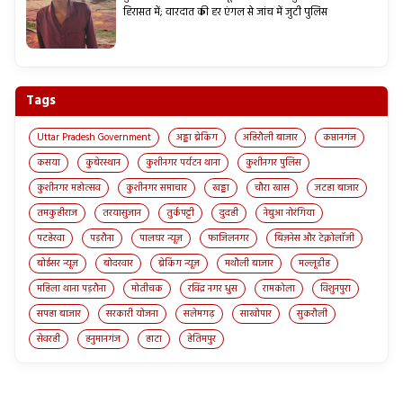
हिरासत में; वारदात की हर एंगल से जांच में जुटी पुलिस
Tags
Uttar Pradesh Government
अड्डा ब्रेकिंग
अहिरौली बाजार
कप्तानगंज
कसया
कुबेरस्थान
कुशीनगर पर्यटन थाना
कुशीनगर पुलिस
कुशीनगर महोत्सव
कुशीनगर समाचार
खड्डा
चौरा खास
जटहा बाजार
तमकुहीराज
तरयासुजान
तुर्कपट्टी
दुदही
नेबुआ नोरंगिया
पटहेरवा
पड़रौना
पालघर न्यूज़
फाजिलनगर
बिज़नेस और टेक्नोलॉजी
बोईसर न्यूज़
बोदरवार
ब्रेकिंग न्यूज़
मथौली बाजार
मल्लूडीह
महिला थाना पड़रौना
मोतीचक
रविंद्र नगर धुस
रामकोला
विशुनपुरा
सपहा बाजार
सरकारी योजना
सलेमगढ़
साखोपार
सुकरौली
सेवरही
हनुमानगंज
हाटा
हेतिमपुर