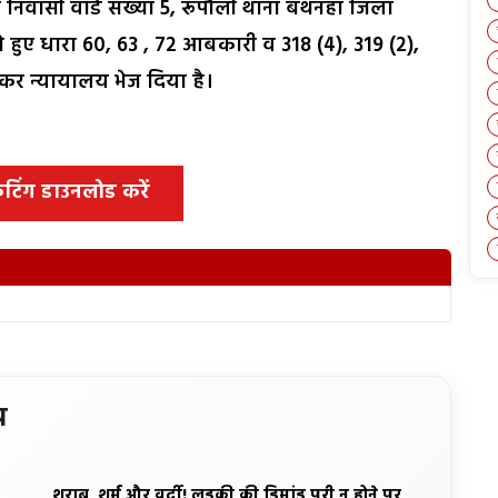
 निवासी वार्ड संख्या 5, रूपौली थाना बथनहा जिला
 हुए धारा 60, 63 , 72 आबकारी व 318 (4), 319 (2),
 कर न्यायालय भेज दिया है।
 कटिंग डाउनलोड करें
य
शराब, शर्म और वर्दी! लड़की की डिमांड पूरी न होने पर