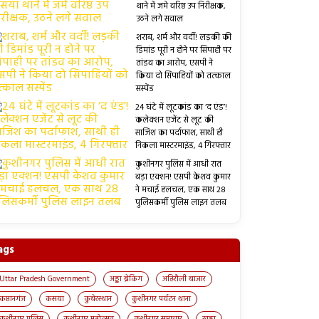
थाने में जमे वरिष्ठ उप निरीक्षक,
उठने लगे सवाल
शराब, शर्म और वर्दी! लड़की की
डिमांड पूरी न होने पर सिपाही पर
तांडव का आरोप, एसपी ने
किया दो सिपाहियों को तत्काल
सस्पेंड
24 घंटे में लूटकांड का ‘द एंड’!
कलेक्शन एजेंट से लूट की
साजिश का पर्दाफाश, साथी ही
निकला मास्टरमाइंड, 4 गिरफ्तार
कुशीनगर पुलिस में आधी रात
बड़ा एक्शन! एसपी केशव कुमार
ने मचाई हलचल, एक साथ 28
पुलिसकर्मी पुलिस लाइन तलब
ags
Uttar Pradesh Government
अड्डा ब्रेकिंग
अहिरौली बाजार
कप्तानगंज
कसया
कुबेरस्थान
कुशीनगर पर्यटन थाना
कुशीनगर पुलिस
कुशीनगर महोत्सव
कुशीनगर समाचार
खड्डा