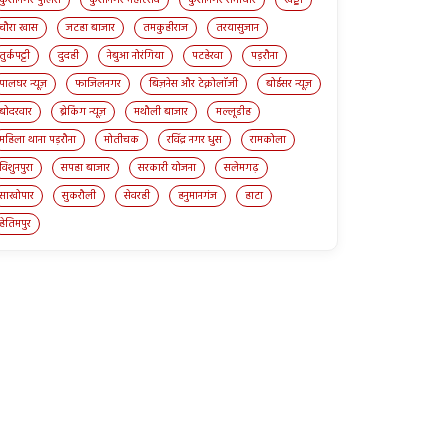
चौरा खास
जटहा बाजार
तमकुहीराज
तरयासुजान
तुर्कपट्टी
दुदही
नेबुआ नोरंगिया
पटहेरवा
पड़रौना
पालघर न्यूज़
फाजिलनगर
बिज़नेस और टेक्नोलॉजी
बोईसर न्यूज़
बोदरवार
ब्रेकिंग न्यूज़
मथौली बाजार
मल्लूडीह
महिला थाना पड़रौना
मोतीचक
रविंद्र नगर धुस
रामकोला
विशुनपुरा
सपहा बाजार
सरकारी योजना
सलेमगढ़
साखोपार
सुकरौली
सेवरही
हनुमानगंज
हाटा
हेतिमपुर