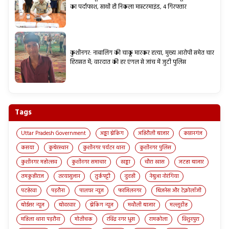
का पर्दाफाश, साथी ही निकला मास्टरमाइंड, 4 गिरफ्तार
कुशीनगर: नाबालिग की चाकू मारकर हत्या, मुख्य आरोपी समेत चार
हिरासत में; वारदात की हर एंगल से जांच में जुटी पुलिस
Tags
Uttar Pradesh Government
अड्डा ब्रेकिंग
अहिरौली बाजार
कप्तानगंज
कसया
कुबेरस्थान
कुशीनगर पर्यटन थाना
कुशीनगर पुलिस
कुशीनगर महोत्सव
कुशीनगर समाचार
खड्डा
चौरा खास
जटहा बाजार
तमकुहीराज
तरयासुजान
तुर्कपट्टी
दुदही
नेबुआ नोरंगिया
पटहेरवा
पड़रौना
पालघर न्यूज़
फाजिलनगर
बिज़नेस और टेक्नोलॉजी
बोईसर न्यूज़
बोदरवार
ब्रेकिंग न्यूज़
मथौली बाजार
मल्लूडीह
महिला थाना पड़रौना
मोतीचक
रविंद्र नगर धुस
रामकोला
विशुनपुरा