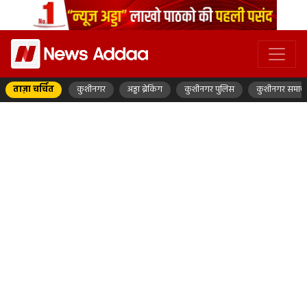
ताज़ा चर्चित
कुशीनगर
अड्डा ब्रेकिंग
कुशीनगर पुलिस
कुशीनगर समाच