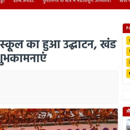
्डा
हेल्थ अपडेट
कुशीनगर के बारे में महत्वपूर्ण जानकारी
खेल-
F
्कूल का हुआ उद्घाटन, खंड
शुभकामनाएं
और