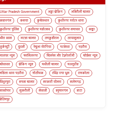
Uttar Pradesh Government
अड्डा ब्रेकिंग
अहिरौली बाजार
कप्तानगंज
कसया
कुबेरस्थान
कुशीनगर पर्यटन थाना
कुशीनगर पुलिस
कुशीनगर महोत्सव
कुशीनगर समाचार
खड्डा
चौरा खास
जटहा बाजार
तमकुहीराज
तरयासुजान
तुर्कपट्टी
दुदही
नेबुआ नोरंगिया
पटहेरवा
पड़रौना
पालघर न्यूज़
फाजिलनगर
बिज़नेस और टेक्नोलॉजी
बोईसर न्यूज़
बोदरवार
ब्रेकिंग न्यूज़
मथौली बाजार
मल्लूडीह
महिला थाना पड़रौना
मोतीचक
रविंद्र नगर धुस
रामकोला
विशुनपुरा
सपहा बाजार
सरकारी योजना
सलेमगढ़
साखोपार
सुकरौली
सेवरही
हनुमानगंज
हाटा
हेतिमपुर