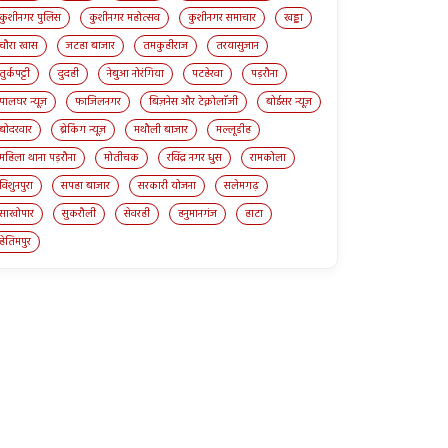
कुशीनगर पुलिस
कुशीनगर महोत्सव
कुशीनगर समाचार
खड्डा
चौरा खास
जटहा बाजार
तमकुहीराज
तरयासुजान
तुर्कपट्टी
दुदही
नेबुआ नोरंगिया
पटहेरवा
पड़रौना
पालघर न्यूज़
फाजिलनगर
बिज़नेस और टेक्नोलॉजी
बोईसर न्यूज़
बोदरवार
ब्रेकिंग न्यूज़
मथौली बाजार
मल्लूडीह
महिला थाना पड़रौना
मोतीचक
रविंद्र नगर धुस
रामकोला
विशुनपुरा
सपहा बाजार
सरकारी योजना
सलेमगढ़
साखोपार
सुकरौली
सेवरही
हनुमानगंज
हाटा
हेतिमपुर