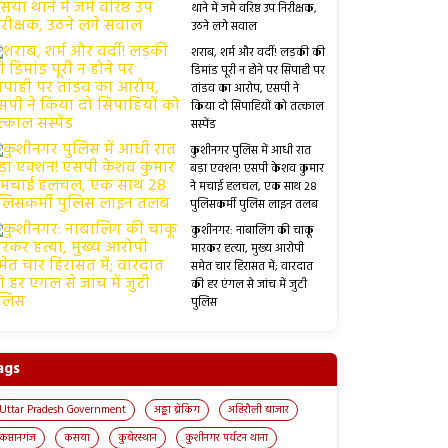
थाने में जमे वरिष्ठ उप निरीक्षक,
उठने लगे सवाल
शराब, शर्म और वर्दी! लड़की की
डिमांड पूरी न होने पर सिपाही पर
तांडव का आरोप, एसपी ने
किया दो सिपाहियों को तत्काल
सस्पेंड
कुशीनगर पुलिस में आधी रात
बड़ा एक्शन! एसपी केशव कुमार
ने मचाई हलचल, एक साथ 28
पुलिसकर्मी पुलिस लाइन तलब
कुशीनगर: नाबालिग की चाकू
मारकर हत्या, मुख्य आरोपी
समेत चार हिरासत में; वारदात
की हर एंगल से जांच में जुटी
पुलिस
ags
Uttar Pradesh Government
अड्डा ब्रेकिंग
अहिरौली बाजार
कप्तानगंज
कसया
कुबेरस्थान
कुशीनगर पर्यटन थाना