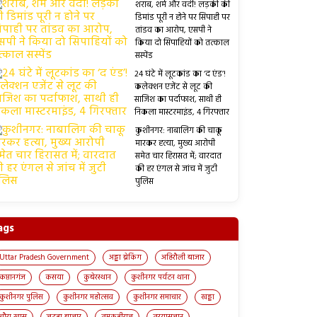
शराब, शर्म और वर्दी! लड़की की
डिमांड पूरी न होने पर सिपाही पर
तांडव का आरोप, एसपी ने
किया दो सिपाहियों को तत्काल
सस्पेंड
24 घंटे में लूटकांड का ‘द एंड’!
कलेक्शन एजेंट से लूट की
साजिश का पर्दाफाश, साथी ही
निकला मास्टरमाइंड, 4 गिरफ्तार
कुशीनगर: नाबालिग की चाकू
मारकर हत्या, मुख्य आरोपी
समेत चार हिरासत में; वारदात
की हर एंगल से जांच में जुटी
पुलिस
ags
Uttar Pradesh Government
अड्डा ब्रेकिंग
अहिरौली बाजार
कप्तानगंज
कसया
कुबेरस्थान
कुशीनगर पर्यटन थाना
कुशीनगर पुलिस
कुशीनगर महोत्सव
कुशीनगर समाचार
खड्डा