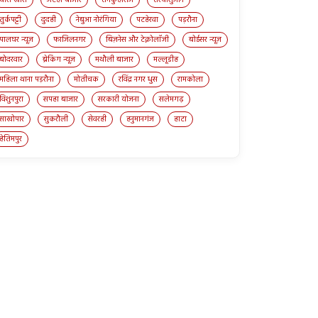
चौरा खास
जटहा बाजार
तमकुहीराज
तरयासुजान
तुर्कपट्टी
दुदही
नेबुआ नोरंगिया
पटहेरवा
पड़रौना
पालघर न्यूज़
फाजिलनगर
बिज़नेस और टेक्नोलॉजी
बोईसर न्यूज़
बोदरवार
ब्रेकिंग न्यूज़
मथौली बाजार
मल्लूडीह
महिला थाना पड़रौना
मोतीचक
रविंद्र नगर धुस
रामकोला
विशुनपुरा
सपहा बाजार
सरकारी योजना
सलेमगढ़
साखोपार
सुकरौली
सेवरही
हनुमानगंज
हाटा
हेतिमपुर