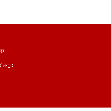
्डा
खेल-कूद