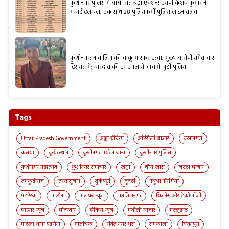
कुशीनगर पुलिस में आधी रात बड़ा एक्शन! एसपी केशव कुमार ने
मचाई हलचल, एक साथ 28 पुलिसकर्मी पुलिस लाइन तलब
कुशीनगर: नाबालिग की चाकू मारकर हत्या, मुख्य आरोपी समेत चार
हिरासत में; वारदात की हर एंगल से जांच में जुटी पुलिस
Tags
Uttar Pradesh Government
अड्डा ब्रेकिंग
अहिरौली बाजार
कप्तानगंज
कसया
कुबेरस्थान
कुशीनगर पर्यटन थाना
कुशीनगर पुलिस
कुशीनगर महोत्सव
कुशीनगर समाचार
खड्डा
चौरा खास
जटहा बाजार
तमकुहीराज
तरयासुजान
तुर्कपट्टी
दुदही
नेबुआ नोरंगिया
पटहेरवा
पड़रौना
पालघर न्यूज़
फाजिलनगर
बिज़नेस और टेक्नोलॉजी
बोईसर न्यूज़
बोदरवार
ब्रेकिंग न्यूज़
मथौली बाजार
मल्लूडीह
महिला थाना पड़रौना
मोतीचक
रविंद्र नगर धुस
रामकोला
विशुनपुरा