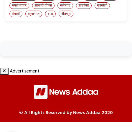
सपहा बाजार
सरकारी योजना
सलेमगढ़
साखोपार
सुकरौली
सेवरही
हनुमानगंज
हाटा
हेतिमपुर
✕
Advertisement
© All Rights Reserved by News Addaa 2020