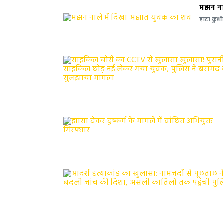
मझन नाल
हाटा कुशी