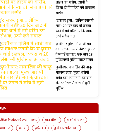
तांडव का आरोप, एसपी ने
किया दो सिपाहियों को तत्काल
सस्पेंड
‘ट्रांसफर हुआ… लेकिन रवानगी
नहीं!’ 20 दिन बाद भी कसया
थाने में जमे वरिष्ठ उप निरीक्षक,
उठने लगे सवाल
कुशीनगर पुलिस में आधी रात
बड़ा एक्शन! एसपी केशव कुमार
ने मचाई हलचल, एक साथ 28
पुलिसकर्मी पुलिस लाइन तलब
कुशीनगर: नाबालिग की चाकू
मारकर हत्या, मुख्य आरोपी
समेत चार हिरासत में; वारदात
की हर एंगल से जांच में जुटी
पुलिस
ags
Uttar Pradesh Government
अड्डा ब्रेकिंग
अहिरौली बाजार
कप्तानगंज
कसया
कुबेरस्थान
कुशीनगर पर्यटन थाना