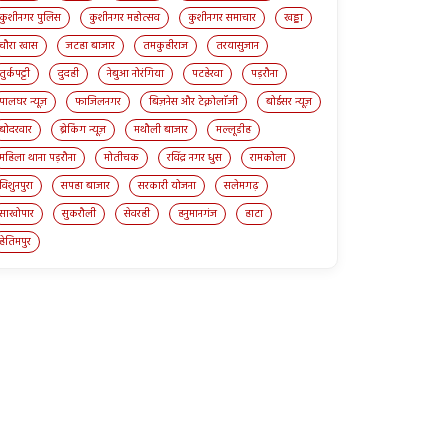
कुशीनगर पुलिस
कुशीनगर महोत्सव
कुशीनगर समाचार
खड्डा
चौरा खास
जटहा बाजार
तमकुहीराज
तरयासुजान
तुर्कपट्टी
दुदही
नेबुआ नोरंगिया
पटहेरवा
पड़रौना
पालघर न्यूज़
फाजिलनगर
बिज़नेस और टेक्नोलॉजी
बोईसर न्यूज़
बोदरवार
ब्रेकिंग न्यूज़
मथौली बाजार
मल्लूडीह
महिला थाना पड़रौना
मोतीचक
रविंद्र नगर धुस
रामकोला
विशुनपुरा
सपहा बाजार
सरकारी योजना
सलेमगढ़
साखोपार
सुकरौली
सेवरही
हनुमानगंज
हाटा
हेतिमपुर