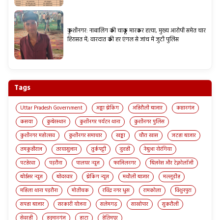
कुशीनगर: नाबालिग की चाकू मारकर हत्या, मुख्य आरोपी समेत चार
हिरासत में; वारदात की हर एंगल से जांच में जुटी पुलिस
Tags
Uttar Pradesh Government
अड्डा ब्रेकिंग
अहिरौली बाजार
कप्तानगंज
कसया
कुबेरस्थान
कुशीनगर पर्यटन थाना
कुशीनगर पुलिस
कुशीनगर महोत्सव
कुशीनगर समाचार
खड्डा
चौरा खास
जटहा बाजार
तमकुहीराज
तरयासुजान
तुर्कपट्टी
दुदही
नेबुआ नोरंगिया
पटहेरवा
पड़रौना
पालघर न्यूज़
फाजिलनगर
बिज़नेस और टेक्नोलॉजी
बोईसर न्यूज़
बोदरवार
ब्रेकिंग न्यूज़
मथौली बाजार
मल्लूडीह
महिला थाना पड़रौना
मोतीचक
रविंद्र नगर धुस
रामकोला
विशुनपुरा
सपहा बाजार
सरकारी योजना
सलेमगढ़
साखोपार
सुकरौली
सेवरही
हनुमानगंज
हाटा
हेतिमपुर