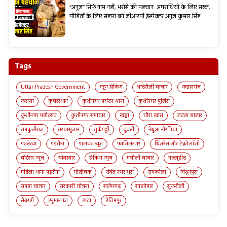
“अनुज” सिर्फ नाम नहीं, भरोसे की पहचान: अपराधियों के लिए सख्त,
पीड़ितों के लिए सहारा बने जीआरपी इंस्पेक्टर अनुज कुमार सिंह
Tags
Uttar Pradesh Government
अड्डा ब्रेकिंग
अहिरौली बाजार
कप्तानगंज
कसया
कुबेरस्थान
कुशीनगर पर्यटन थाना
कुशीनगर पुलिस
कुशीनगर महोत्सव
कुशीनगर समाचार
खड्डा
चौरा खास
जटहा बाजार
तमकुहीराज
तरयासुजान
तुर्कपट्टी
दुदही
नेबुआ नोरंगिया
पटहेरवा
पड़रौना
पालघर न्यूज़
फाजिलनगर
बिज़नेस और टेक्नोलॉजी
बोईसर न्यूज़
बोदरवार
ब्रेकिंग न्यूज़
मथौली बाजार
मल्लूडीह
महिला थाना पड़रौना
मोतीचक
रविंद्र नगर धुस
रामकोला
विशुनपुरा
सपहा बाजार
सरकारी योजना
सलेमगढ़
साखोपार
सुकरौली
सेवरही
हनुमानगंज
हाटा
हेतिमपुर