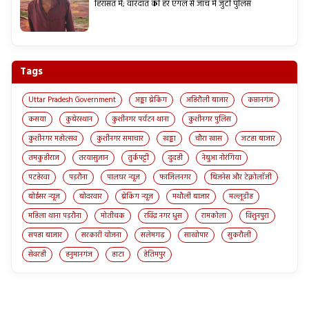
हिरासत में; वारदात की हर एंगल से जांच में जुटी पुलिस
Tags
Uttar Pradesh Government
अड्डा ब्रेकिंग
अहिरौली बाजार
कप्तानगंज
कसया
कुबेरस्थान
कुशीनगर पर्यटन थाना
कुशीनगर पुलिस
कुशीनगर महोत्सव
कुशीनगर समाचार
खड्डा
चौरा खास
जटहा बाजार
तमकुहीराज
तरयासुजान
तुर्कपट्टी
दुदही
नेबुआ नोरंगिया
पटहेरवा
पड़रौना
पालघर न्यूज़
फाजिलनगर
बिज़नेस और टेक्नोलॉजी
बोईसर न्यूज़
बोदरवार
ब्रेकिंग न्यूज़
मथौली बाजार
मल्लूडीह
महिला थाना पड़रौना
मोतीचक
रविंद्र नगर धुस
रामकोला
विशुनपुरा
सपहा बाजार
सरकारी योजना
सलेमगढ़
साखोपार
सुकरौली
सेवरही
हनुमानगंज
हाटा
हेतिमपुर