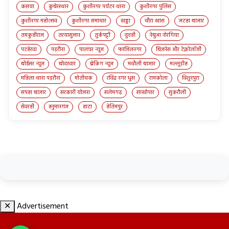
कसया
कुबेरस्थान
कुशीनगर पर्यटन थाना
कुशीनगर पुलिस
कुशीनगर महोत्सव
कुशीनगर समाचार
खड्डा
चौरा खास
जटहा बाजार
तमकुहीराज
तरयासुजान
तुर्कपट्टी
दुदही
नेबुआ नोरंगिया
पटहेरवा
पड़रौना
पालघर न्यूज़
फाजिलनगर
बिज़नेस और टेक्नोलॉजी
बोईसर न्यूज़
बोदरवार
ब्रेकिंग न्यूज़
मथौली बाजार
मल्लूडीह
महिला थाना पड़रौना
मोतीचक
रविंद्र नगर धुस
रामकोला
विशुनपुरा
सपहा बाजार
सरकारी योजना
सलेमगढ़
साखोपार
सुकरौली
सेवरही
हनुमानगंज
हाटा
हेतिमपुर
✕
Advertisement