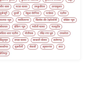
चौरा खास
जटहा बाजार
तमकुहीराज
तरयासुजान
तुर्कपट्टी
दुदही
नेबुआ नोरंगिया
पटहेरवा
पड़रौना
पालघर न्यूज़
फाजिलनगर
बिज़नेस और टेक्नोलॉजी
बोईसर न्यूज़
बोदरवार
ब्रेकिंग न्यूज़
मथौली बाजार
मल्लूडीह
महिला थाना पड़रौना
मोतीचक
रविंद्र नगर धुस
रामकोला
विशुनपुरा
सपहा बाजार
सरकारी योजना
सलेमगढ़
साखोपार
सुकरौली
सेवरही
हनुमानगंज
हाटा
हेतिमपुर