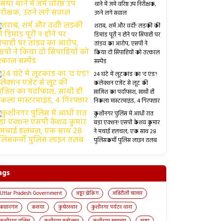
थाने में जमे वरिष्ठ उप निरीक्षक,
उठने लगे सवाल
शराब, शर्म और वर्दी! लड़की की
डिमांड पूरी न होने पर सिपाही पर
तांडव का आरोप, एसपी ने
किया दो सिपाहियों को तत्काल
सस्पेंड
24 घंटे में लूटकांड का ‘द एंड’!
कलेक्शन एजेंट से लूट की
साजिश का पर्दाफाश, साथी ही
निकला मास्टरमाइंड, 4 गिरफ्तार
कुशीनगर पुलिस में आधी रात
बड़ा एक्शन! एसपी केशव कुमार
ने मचाई हलचल, एक साथ 28
पुलिसकर्मी पुलिस लाइन तलब
ags
Uttar Pradesh Government
अड्डा ब्रेकिंग
अहिरौली बाजार
कप्तानगंज
कसया
कुबेरस्थान
कुशीनगर पर्यटन थाना
कुशीनगर पुलिस
कुशीनगर महोत्सव
कुशीनगर समाचार
खड्डा