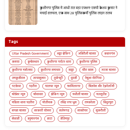
कुशीनगर पुलिस में आधी रात बड़ा एक्शन! एसपी केशव कुमार ने
मचाई हलचल, एक साथ 28 पुलिसकर्मी पुलिस लाइन तलब
Tags
Uttar Pradesh Government
अड्डा ब्रेकिंग
अहिरौली बाजार
कप्तानगंज
कसया
कुबेरस्थान
कुशीनगर पर्यटन थाना
कुशीनगर पुलिस
कुशीनगर महोत्सव
कुशीनगर समाचार
खड्डा
चौरा खास
जटहा बाजार
तमकुहीराज
तरयासुजान
तुर्कपट्टी
दुदही
नेबुआ नोरंगिया
पटहेरवा
पड़रौना
पालघर न्यूज़
फाजिलनगर
बिज़नेस और टेक्नोलॉजी
बोईसर न्यूज़
बोदरवार
ब्रेकिंग न्यूज़
मथौली बाजार
मल्लूडीह
महिला थाना पड़रौना
मोतीचक
रविंद्र नगर धुस
रामकोला
विशुनपुरा
सपहा बाजार
सरकारी योजना
सलेमगढ़
साखोपार
सुकरौली
सेवरही
हनुमानगंज
हाटा
हेतिमपुर