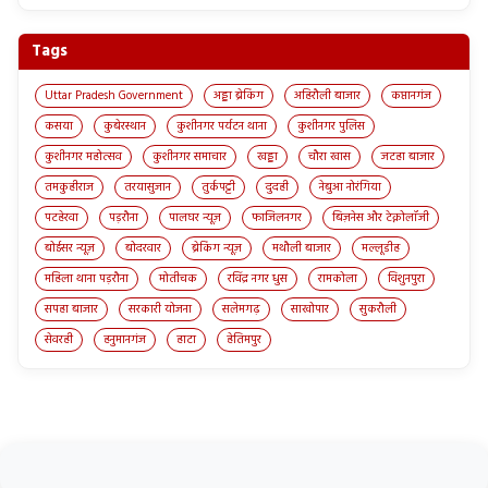
Tags
Uttar Pradesh Government
अड्डा ब्रेकिंग
अहिरौली बाजार
कप्तानगंज
कसया
कुबेरस्थान
कुशीनगर पर्यटन थाना
कुशीनगर पुलिस
कुशीनगर महोत्सव
कुशीनगर समाचार
खड्डा
चौरा खास
जटहा बाजार
तमकुहीराज
तरयासुजान
तुर्कपट्टी
दुदही
नेबुआ नोरंगिया
पटहेरवा
पड़रौना
पालघर न्यूज़
फाजिलनगर
बिज़नेस और टेक्नोलॉजी
बोईसर न्यूज़
बोदरवार
ब्रेकिंग न्यूज़
मथौली बाजार
मल्लूडीह
महिला थाना पड़रौना
मोतीचक
रविंद्र नगर धुस
रामकोला
विशुनपुरा
सपहा बाजार
सरकारी योजना
सलेमगढ़
साखोपार
सुकरौली
सेवरही
हनुमानगंज
हाटा
हेतिमपुर