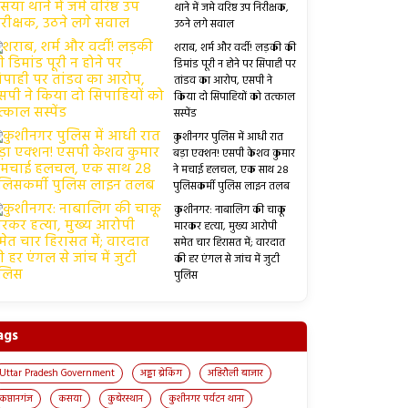
थाने में जमे वरिष्ठ उप निरीक्षक,
उठने लगे सवाल
शराब, शर्म और वर्दी! लड़की की
डिमांड पूरी न होने पर सिपाही पर
तांडव का आरोप, एसपी ने
किया दो सिपाहियों को तत्काल
सस्पेंड
कुशीनगर पुलिस में आधी रात
बड़ा एक्शन! एसपी केशव कुमार
ने मचाई हलचल, एक साथ 28
पुलिसकर्मी पुलिस लाइन तलब
कुशीनगर: नाबालिग की चाकू
मारकर हत्या, मुख्य आरोपी
समेत चार हिरासत में; वारदात
की हर एंगल से जांच में जुटी
पुलिस
ags
Uttar Pradesh Government
अड्डा ब्रेकिंग
अहिरौली बाजार
कप्तानगंज
कसया
कुबेरस्थान
कुशीनगर पर्यटन थाना