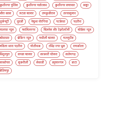
कुशीनगर पुलिस
कुशीनगर महोत्सव
कुशीनगर समाचार
खड्डा
चौरा खास
जटहा बाजार
तमकुहीराज
तरयासुजान
तुर्कपट्टी
दुदही
नेबुआ नोरंगिया
पटहेरवा
पड़रौना
पालघर न्यूज़
फाजिलनगर
बिज़नेस और टेक्नोलॉजी
बोईसर न्यूज़
बोदरवार
ब्रेकिंग न्यूज़
मथौली बाजार
मल्लूडीह
महिला थाना पड़रौना
मोतीचक
रविंद्र नगर धुस
रामकोला
विशुनपुरा
सपहा बाजार
सरकारी योजना
सलेमगढ़
साखोपार
सुकरौली
सेवरही
हनुमानगंज
हाटा
हेतिमपुर