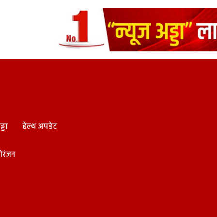
्डा
हेल्थ अपडेट
ोरंजन