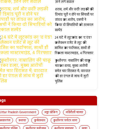
उठने लगे सवाल
शराब, शर्म और वर्दी! लड़की की
डिमांड पूरी न होने पर सिपाही पर
तांडव का आरोप, एसपी ने
किया दो सिपाहियों को तत्काल
सस्पेंड
24 घंटे में लूटकांड का ‘द एंड’!
कलेक्शन एजेंट से लूट की
साजिश का पर्दाफाश, साथी ही
निकला मास्टरमाइंड, 4 गिरफ्तार
कुशीनगर: नाबालिग की चाकू
मारकर हत्या, मुख्य आरोपी
समेत चार हिरासत में; वारदात
की हर एंगल से जांच में जुटी
पुलिस
ags
Uttar Pradesh Government
अड्डा ब्रेकिंग
अहिरौली बाजार
कप्तानगंज
कसया
कुबेरस्थान
कुशीनगर पर्यटन थाना
कुशीनगर पुलिस
कुशीनगर महोत्सव
कुशीनगर समाचार
खड्डा