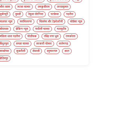
चौरा खास
जटहा बाजार
तमकुहीराज
तरयासुजान
तुर्कपट्टी
दुदही
नेबुआ नोरंगिया
पटहेरवा
पड़रौना
पालघर न्यूज़
फाजिलनगर
बिज़नेस और टेक्नोलॉजी
बोईसर न्यूज़
बोदरवार
ब्रेकिंग न्यूज़
मथौली बाजार
मल्लूडीह
महिला थाना पड़रौना
मोतीचक
रविंद्र नगर धुस
रामकोला
विशुनपुरा
सपहा बाजार
सरकारी योजना
सलेमगढ़
साखोपार
सुकरौली
सेवरही
हनुमानगंज
हाटा
हेतिमपुर