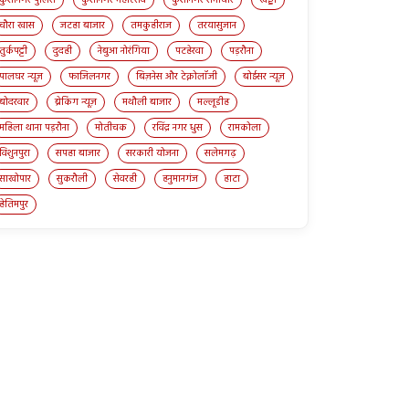
चौरा खास
जटहा बाजार
तमकुहीराज
तरयासुजान
तुर्कपट्टी
दुदही
नेबुआ नोरंगिया
पटहेरवा
पड़रौना
पालघर न्यूज़
फाजिलनगर
बिज़नेस और टेक्नोलॉजी
बोईसर न्यूज़
बोदरवार
ब्रेकिंग न्यूज़
मथौली बाजार
मल्लूडीह
महिला थाना पड़रौना
मोतीचक
रविंद्र नगर धुस
रामकोला
विशुनपुरा
सपहा बाजार
सरकारी योजना
सलेमगढ़
साखोपार
सुकरौली
सेवरही
हनुमानगंज
हाटा
हेतिमपुर