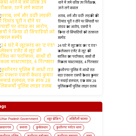
थाने में जमे वरिष्ठ उप निरीक्षक,
उठने लगे सवाल
शराब, शर्म और वर्दी! लड़की की
डिमांड पूरी न होने पर सिपाही पर
तांडव का आरोप, एसपी ने
किया दो सिपाहियों को तत्काल
सस्पेंड
24 घंटे में लूटकांड का ‘द एंड’!
कलेक्शन एजेंट से लूट की
साजिश का पर्दाफाश, साथी ही
निकला मास्टरमाइंड, 4 गिरफ्तार
कुशीनगर पुलिस में आधी रात
बड़ा एक्शन! एसपी केशव कुमार
ने मचाई हलचल, एक साथ 28
पुलिसकर्मी पुलिस लाइन तलब
ags
Uttar Pradesh Government
अड्डा ब्रेकिंग
अहिरौली बाजार
कप्तानगंज
कसया
कुबेरस्थान
कुशीनगर पर्यटन थाना
कुशीनगर पुलिस
कुशीनगर महोत्सव
कुशीनगर समाचार
खड्डा