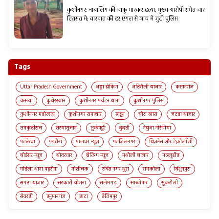
कुशीनगर: नाबालिग की चाकू मारकर हत्या, मुख्य आरोपी समेत चार
हिरासत में; वारदात की हर एंगल से जांच में जुटी पुलिस
Tags
Uttar Pradesh Government
अड्डा ब्रेकिंग
अहिरौली बाजार
कप्तानगंज
कसया
कुबेरस्थान
कुशीनगर पर्यटन थाना
कुशीनगर पुलिस
कुशीनगर महोत्सव
कुशीनगर समाचार
खड्डा
चौरा खास
जटहा बाजार
तमकुहीराज
तरयासुजान
तुर्कपट्टी
दुदही
नेबुआ नोरंगिया
पटहेरवा
पड़रौना
पालघर न्यूज़
फाजिलनगर
बिज़नेस और टेक्नोलॉजी
बोईसर न्यूज़
बोदरवार
ब्रेकिंग न्यूज़
मथौली बाजार
मल्लूडीह
महिला थाना पड़रौना
मोतीचक
रविंद्र नगर धुस
रामकोला
विशुनपुरा
सपहा बाजार
सरकारी योजना
सलेमगढ़
साखोपार
सुकरौली
सेवरही
हनुमानगंज
हाटा
हेतिमपुर