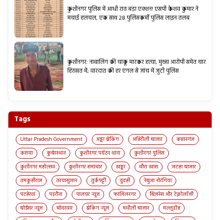
कुशीनगर पुलिस में आधी रात बड़ा एक्शन! एसपी केशव कुमार ने
मचाई हलचल, एक साथ 28 पुलिसकर्मी पुलिस लाइन तलब
कुशीनगर: नाबालिग की चाकू मारकर हत्या, मुख्य आरोपी समेत चार
हिरासत में; वारदात की हर एंगल से जांच में जुटी पुलिस
Tags
Uttar Pradesh Government
अड्डा ब्रेकिंग
अहिरौली बाजार
कप्तानगंज
कसया
कुबेरस्थान
कुशीनगर पर्यटन थाना
कुशीनगर पुलिस
कुशीनगर महोत्सव
कुशीनगर समाचार
खड्डा
चौरा खास
जटहा बाजार
तमकुहीराज
तरयासुजान
तुर्कपट्टी
दुदही
नेबुआ नोरंगिया
पटहेरवा
पड़रौना
पालघर न्यूज़
फाजिलनगर
बिज़नेस और टेक्नोलॉजी
बोईसर न्यूज़
बोदरवार
ब्रेकिंग न्यूज़
मथौली बाजार
मल्लूडीह