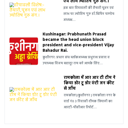
एवं लाभ ज्योतिष गुरु संग.।
इस बार दिपावली की तैयारी पूजन एवं
लाभ पर ज्योतिष गुरु डाँ.बिपिन पाण्डेय
अध्यक्ष…
Kushinagar: Prabhunath Prasad
became the head union block
president and vice-president Vijay
Bahadur Rai.
कुशीनगर: प्रधान संघ ब्लॉकअध्यक्ष प्रभुनाथ प्रसाद व
उपाध्यक्ष विजय बहादुर राय बने आपके लिए…
रामकोला में आर आर टी टीम ने
किया डोर टू डोर एंटी जन कीट
से जाँच
रामकोला/कुशीनगर | रामकोला नगर के
वार्ड नं0 3 निवासी दीपक त्रिपाठी का
आरटी-पीसीआर रिपोर्ट…