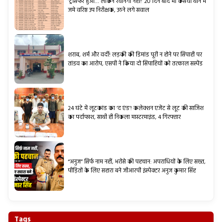
‘ट्रांसफर हुआ… लेकिन रवानगी नहीं!’ 20 दिन बाद भी कसया थाने में
जमे वरिष्ठ उप निरीक्षक, उठने लगे सवाल
शराब, शर्म और वर्दी! लड़की की डिमांड पूरी न होने पर सिपाही पर
तांडव का आरोप, एसपी ने किया दो सिपाहियों को तत्काल सस्पेंड
24 घंटे में लूटकांड का ‘द एंड’! कलेक्शन एजेंट से लूट की साजिश
का पर्दाफाश, साथी ही निकला मास्टरमाइंड, 4 गिरफ्तार
“अनुज” सिर्फ नाम नहीं, भरोसे की पहचान: अपराधियों के लिए सख्त,
पीड़ितों के लिए सहारा बने जीआरपी इंस्पेक्टर अनुज कुमार सिंह
Tags